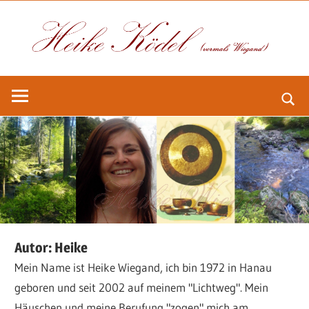
Zum
La
Inhalt
springen
Z
He
Kö
(v
Wi
Autor:
Heike
Mein Name ist Heike Wiegand, ich bin 1972 in Hanau
–
geboren und seit 2002 auf meinem "Lichtweg". Mein
Häuschen und meine Berufung "zogen" mich am