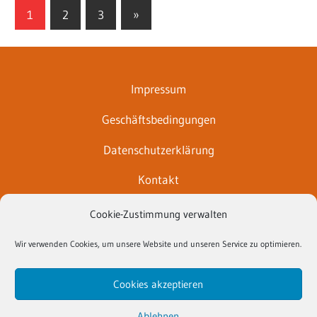
Seitennummerierung
Nächste
1
2
3
»
Beiträge
der
Beiträge
Impressum
Geschäftsbedingungen
Datenschutzerklärung
Kontakt
Anfahrt
Cookie-Zustimmung verwalten
Gesetzliches
Wir verwenden Cookies, um unsere Website und unseren Service zu optimieren.
Cookie-Richtlinie (EU)
Cookies akzeptieren
Ablehnen