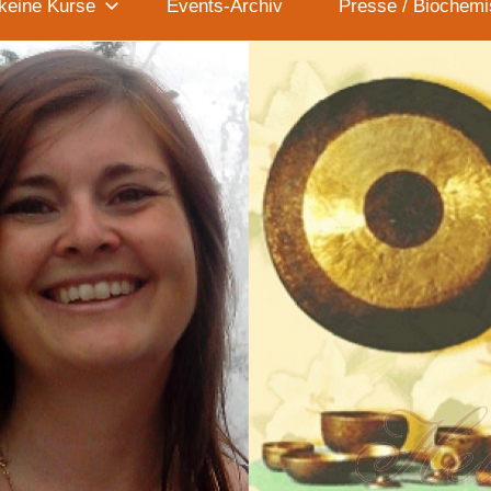
keine Kurse
Events-Archiv
Presse / Biochemi
Wiegand)
–
Triefenstein