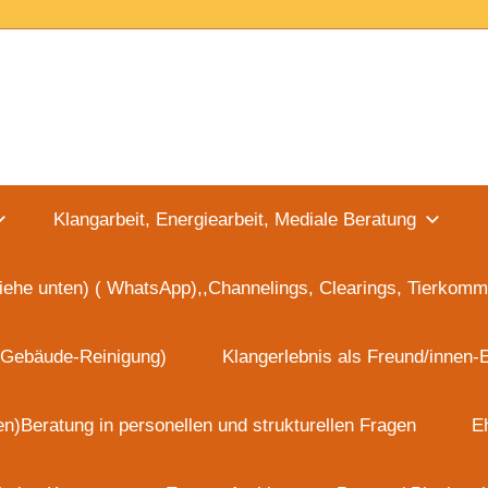
Lakshmi
Zentrum
Klangarbeit, Energiearbeit, Mediale Beratung
Heike
iehe unten) ( WhatsApp),,Channelings, Clearings, Tierkomm
Ködel
 Gebäude-Reinigung)
Klangerlebnis als Freund/innen-
(vormals
en)Beratung in personellen und strukturellen Fragen
E