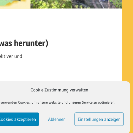
twas herunter)
ektiver und
Cookie-Zustimmung verwalten
 verwenden Cookies, um unsere Website und unseren Service zu optimieren.
fahrt
Gesetzliches
Cookie-Richtlinie (EU)
Cookies akzeptieren
Ablehnen
Einstellungen anzeigen