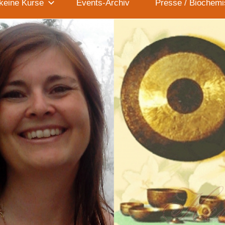
keine Kurse
Events-Archiv
Presse / Biochemi
Wiegand)
–
Triefenstein