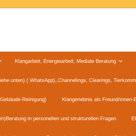
Lakshmi
Zentrum
Klangarbeit, Energiearbeit, Mediale Beratung
Heike
iehe unten) ( WhatsApp),,Channelings, Clearings, Tierkomm
Ködel
 Gebäude-Reinigung)
Klangerlebnis als Freund/innen-
(vormals
en)Beratung in personellen und strukturellen Fragen
E